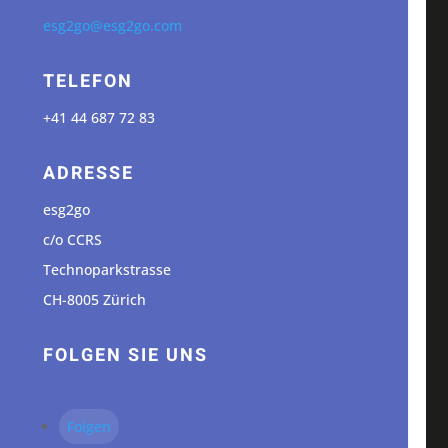
esg2go@esg2go.com
TELEFON
+41 44 687 72 83
ADRESSE
esg2go
c/o CCRS
Technoparkstrasse
CH-8005 Zürich
FOLGEN SIE UNS
Folgen