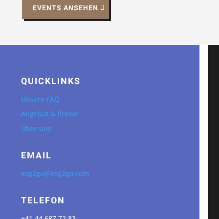
EVENTS ANSEHEN
QUICKLINKS
Unsere FAQ
Angebot & Preise
Über uns
EMAIL
esg2go@esg2go.com
TELEFON
+41 44 687 72 83